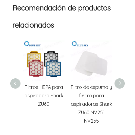
Recomendación de productos
relacionados
Filtros HEPA para
Filtro de espuma y
Filt
aspiradora Shark
fieltro para
XFFT
ZU60
aspiradoras Shark
aspira
ZU60 NV251
N
NV255