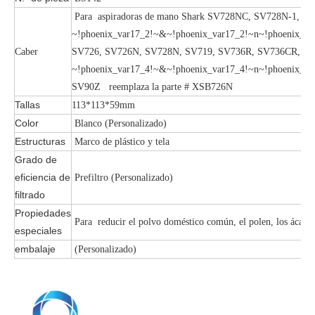
Para aspiradoras de mano Shark SV728NC, SV728N-1, S
~!phoenix_var17_2!~&~!phoenix_var17_2!~n~!phoenix_va
Caber
SV726, SV726N, SV728N, SV719, SV736R, SV736CR, SV
~!phoenix_var17_4!~&~!phoenix_var17_4!~n~!phoenix_va
SV90Z reemplaza la parte # XSB726N
Tallas
113*113*59mm
Color
Blanco (Personalizado)
Estructuras
Marco de plástico y tela
Grado de
eficiencia de
Prefiltro (Personalizado)
filtrado
Propiedades
Para reducir el polvo doméstico común, el polen, los ácaros 
especiales
embalaje
(Personalizado)