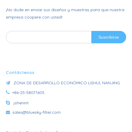
¡No dude en enviar sus diseños y muestras para que nuestra
empresa coopere con usted!
Suscribirse
Contáctenos
ZONA DE DESARROLLO ECONÓMICO LISHUI, NANJING


+86-25-58071605

jshenint
sales@bluesky-filter.com
