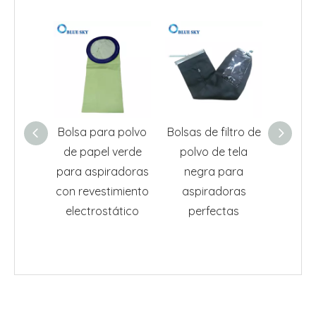
Bolsa para polvo
Bolsas de filtro de
Reem
de papel verde
polvo de tela
bolsa
para aspiradoras
negra para
para a
con revestimiento
aspiradoras
Prot
electrostático
perfectas
10033
P