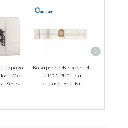
tro de polvo
Bolsa para polvo de papel
Reemplazo de
doras Miele
UZ930 GD930 para
polvo para a
xy Series
aspiradoras Nilfisk
Proteam 107