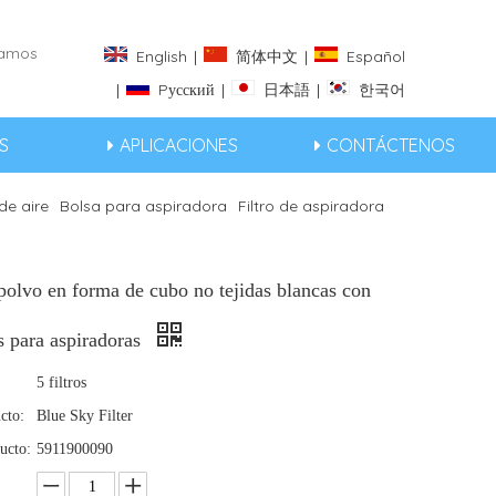
eramos
English
|
简体中文
|
Español
|
Pусский
|
日本語
|
한국어
S
APLICACIONES
CONTÁCTENOS
 de aire
Bolsa para aspiradora
Filtro de aspiradora
polvo en forma de cubo no tejidas blancas con
s para aspiradoras
5 filtros
cto:
Blue Sky Filter
ucto:
5911900090