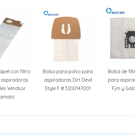
pel con filtro
Bolsa para polvo para
Bolsa de fil
 aspiradoras
aspiradoras Dirt Devil
para aspira
les Windsor
Style F # 3200147001
Fjm y Gala
amatic