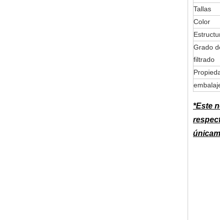
Tallas
Color
Estructu
Grado de
filtrado
Propied
embalaj
*Este 
respect
únicame