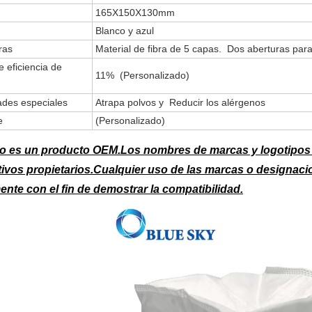
165X150X130mm
Blanco y azul
ras
Material de fibra de 5 capas. Dos aberturas para
 eficiencia de
11% (Personalizado)
ades especiales
Atrapa polvos y Reducir los alérgenos
e
(Personalizado)
no es un producto OEM.Los nombres de marcas y logotipos 
ivos propietarios.Cualquier uso de las marcas o designaci
nte con el fin de demostrar la compatibilidad.