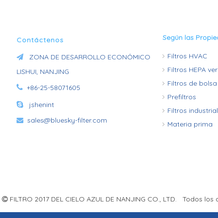
Según las Propi
Contáctenos
Filtros HVAC
ZONA DE DESARROLLO ECONÓMICO

Filtros HEPA ve
LISHUI, NANJING
Filtros de bolsa

+86-25-58071605
Prefiltros

jshenint
Filtros industria
sales@bluesky-filter.com

Materia prima
s
FILTRO 2017 DEL CIELO AZUL DE NANJING CO., LTD. Todos los 
