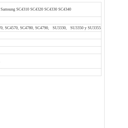
adora Samsung SC4310 SC4320 SC4330 SC4340
370, SC4570, SC4780, SC4790, SU3330, SU3350 y SU3355
.