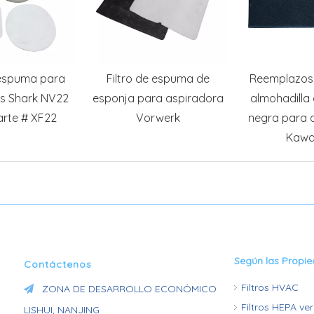
 espuma para
Filtro de espuma de
Reemplazos d
s Shark NV22
esponja para aspiradora
almohadilla
rte # XF22
Vorwerk
negra para 
Kawa
Según las Propi
Contáctenos
Filtros HVAC
ZONA DE DESARROLLO ECONÓMICO

Filtros HEPA ve
LISHUI, NANJING