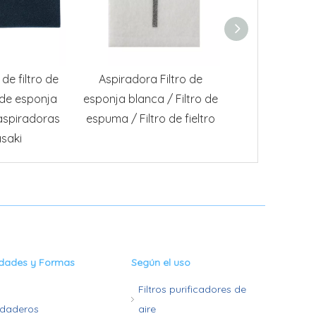
e filtro de
Aspiradora Filtro de
Filtro de e
 de esponja
esponja blanca / Filtro de
esponja para 
aspiradoras
espuma / Filtro de fieltro
Samsung DJ6
saki
SC21f5
edades y Formas
Según el uso
Filtros purificadores de
rdaderos
aire