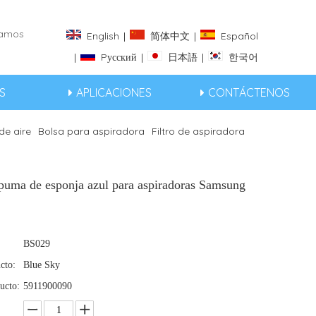
eramos
English
|
简体中文
|
Español
|
Pусский
|
日本語
|
한국어
S
APLICACIONES
CONTÁCTENOS
 de aire
Bolsa para aspiradora
Filtro de aspiradora
spuma de esponja azul para aspiradoras Samsung
BS029
cto:
Blue Sky
ucto:
5911900090