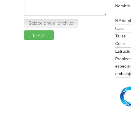
Nombre
N.º de p
Seleccione el archivo
Caber
Enviar
Tallas
Color
Estructu
Propied
especial
embalaj