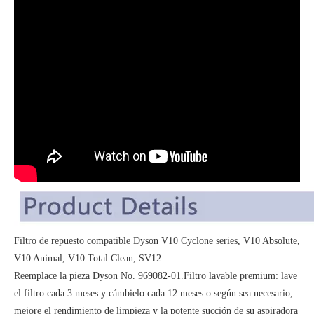
Filtro de repuesto compatible Dyson V10 Cyclone series, V10 Absolute,
V10 Animal, V10 Total Clean, SV12.
Reemplace la pieza Dyson No. 969082-01.Filtro lavable premium: lave
el filtro cada 3 meses y cámbielo cada 12 meses o según sea necesario,
mejore el rendimiento de limpieza y la potente succión de su aspiradora