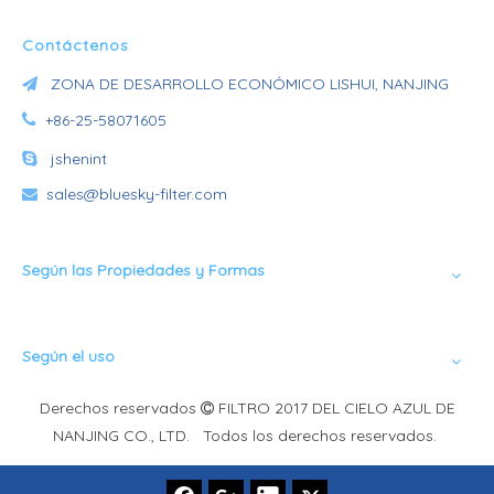
Contáctenos
ZONA DE DESARROLLO ECONÓMICO LISHUI, NANJING


+86-25-58071605

jshenint
sales@bluesky-filter.com

Según las Propiedades y Formas
Según el uso
Derechos reservados
FILTRO 2017 DEL CIELO AZUL DE

NANJING CO., LTD. Todos los derechos reservados.