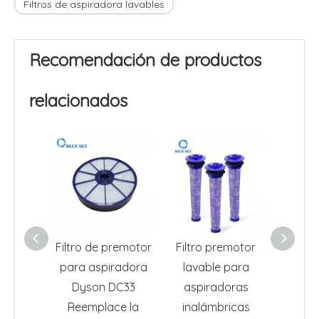
Filtros de aspiradora lavables
Recomendación de productos
relacionados
Filtro de premotor
Filtro premotor
Prefi
para aspiradora
lavable para
asp
Dyson DC33
aspiradoras
Dyson 
Reemplace la
inalámbricas
DC1