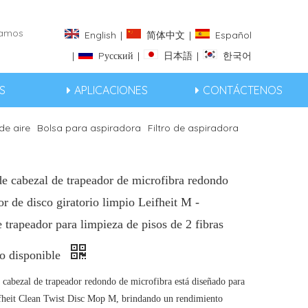
eramos
English
|
简体中文
|
Español
|
Pусский
|
日本語
|
한국어
S
APLICACIONES
CONTÁCTENOS
 de aire
Bolsa para aspiradora
Filtro de aspiradora
e cabezal de trapeador de microfibra redondo
or de disco giratorio limpio Leifheit M -
trapeador para limpieza de pisos de 2 fibras
do disponible
 cabezal de trapeador redondo de microfibra está diseñado para
ifheit Clean Twist Disc Mop M, brindando un rendimiento