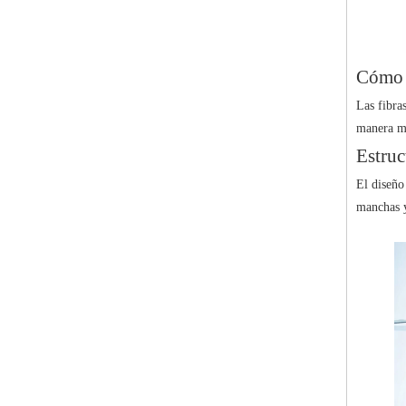
Cómo f
Las fibra
manera má
Estruc
El diseño
manchas y