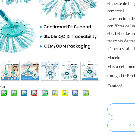
eficiente de lim
comercial.
La estructura d
con fibras de li
el cabello, las 
recambio de tra
húmedo y, al mi
Modelo:
Marca del produ
Código De Prod
Cantidad:
con:
Aña