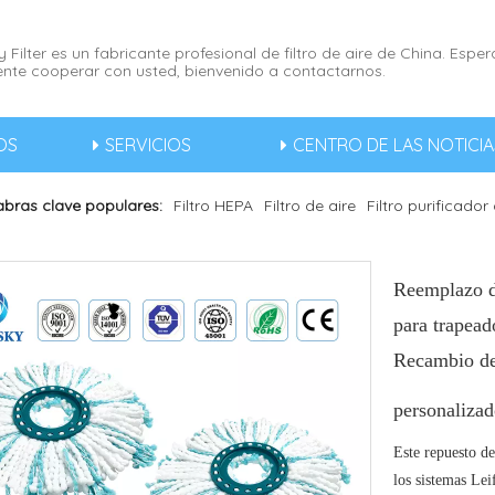
 Filter es un fabricante profesional de filtro de aire de China. Esp
nte cooperar con usted, bienvenido a contactarnos.
OS
SERVICIOS
CENTRO DE LAS NOTICIA
abras clave populares:
Filtro HEPA
Filtro de aire
Filtro purificador
Reemplazo d
para trapead
Recambio de 
personaliza
Este repuesto de
los sistemas Le