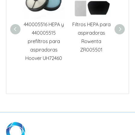
440005516 HEPA y
Filtros HEPA para
Filt
440005515
aspiradoras
asp
prefiltros para
Rowenta
Row
aspiradoras
ZR005501
RH5024
Hoover UH72460