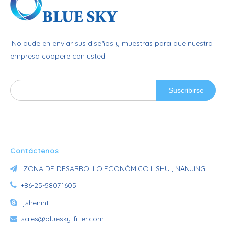
¡No dude en enviar sus diseños y muestras para que nuestra
empresa coopere con usted!
Suscribirse
Contáctenos
ZONA DE DESARROLLO ECONÓMICO LISHUI, NANJING


+86-25-58071605

jshenint
sales@bluesky-filter.com
