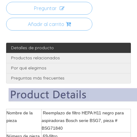
Preguntar
Añadir al carrito
Detalles de producto
Productos relacionados
Por qué elegirnos
Preguntas más frecuentes
Nombre de la
Reemplazo de filtro HEPA H11 negro para
pieza
aspiradoras Bosch serie BSG7, pieza #
BSG71840
Número de pieza.
69-filtro