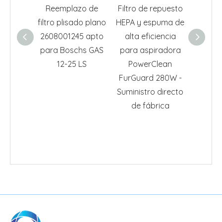
Reemplazo de
Filtro de repuesto
16469
filtro plisado plano
HEPA y espuma de
Filtro 
2608001245 apto
alta eficiencia
H
para Boschs GAS
para aspiradora
almoh
12-25 LS
PowerClean
espu
FurGuard 280W -
aspirad
Suministro directo
Pow
de fábrica
FurGua
FurFi
mo
403