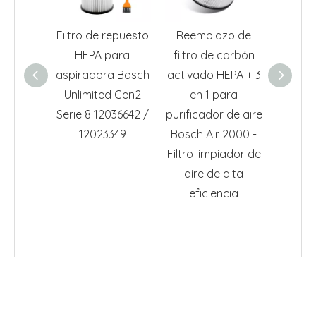
Filtro de repuesto
Reemplazo de
Filtr
HEPA para
filtro de carbón
polv
aspiradora Bosch
activado HEPA + 3
pers
Unlimited Gen2
en 1 para
BB
Serie 8 12036642 /
purificador de aire
Compa
12023349
Bosch Air 2000 -
filtro
Filtro limpiador de
10 GL-
aire de alta
BG
eficiencia
BGL
BG