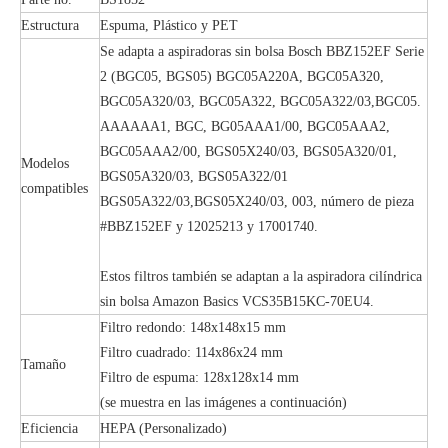
Estructura
Espuma, Plástico y PET
Se adapta a aspiradoras sin bolsa Bosch BBZ152EF Serie
2 (BGC05, BGS05) BGC05A220A, BGC05A320,
BGC05A320/03, BGC05A322, BGC05A322/03,BGC05.
AAAAAA1, BGC, BG05AAA1/00, BGC05AAA2,
BGC05AAA2/00, BGS05X240/03, BGS05A320/01,
Modelos
BGS05A320/03, BGS05A322/01
compatibles
BGS05A322/03,BGS05X240/03, 003, número de pieza
#BBZ152EF y 12025213 y 17001740.
Estos filtros también se adaptan a la aspiradora cilíndrica
sin bolsa Amazon Basics VCS35B15KC-70EU4.
Filtro redondo: 148x148x15 mm
Filtro cuadrado: 114x86x24 mm
Tamaño
Filtro de espuma: 128x128x14 mm
(se muestra en las imágenes a continuación)
Eficiencia
HEPA (Personalizado)