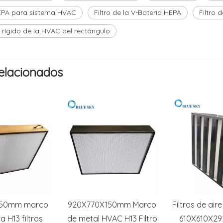
HEPA para sistema HVAC
Filtro de la V-Batería HEPA
Filtro 
 rígido de la HVAC del rectángulo
elacionados
150mm marco
920X770X150mm Marco
Filtros de air
 H13 filtros
de metal HVAC H13 Filtro
610X610X29