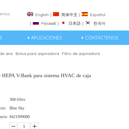
eramos
English
|
简体中文
|
Español
|
Pусский
|
日本語
|
한국어
S
APLICACIONES
CONTÁCTENOS
 de aire
Bolsa para aspiradora
Filtro de aspiradora
ire HEPA V-Bank para sistema HVAC de caja
368-filtro
cto:
Blue Sky
ucto:
8421999000