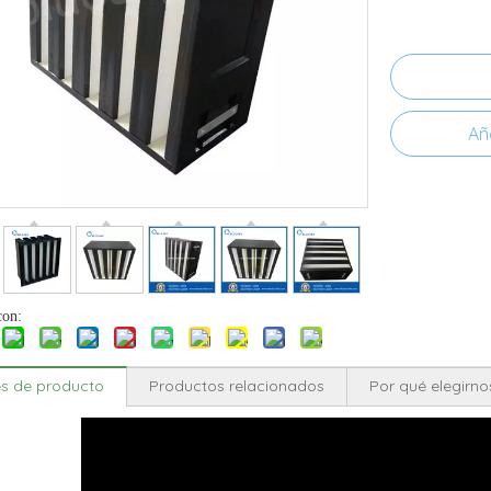
Aña
con:
es de producto
Productos relacionados
Por qué elegirno