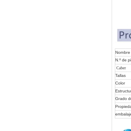
Nomb
N.º de p
Caber
Tallas
Color
Estructu
Grado de
Propied
embalaj