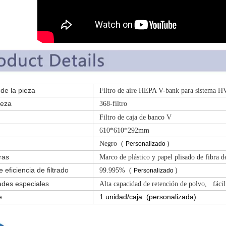
re de la pieza
Filtro de aire HEPA V-bank para sistema HV
ieza
368-filtro
Filtro de caja de banco V
610*610*292mm
Negro (
)
Personalizado
ras
Marco de plástico y papel plisado de fibra de
 eficiencia de filtrado
99.995% (
)
Personalizado
ades especiales
Alta capacidad de retención de polvo, fácil i
e
1 unidad/caja
(personalizada)