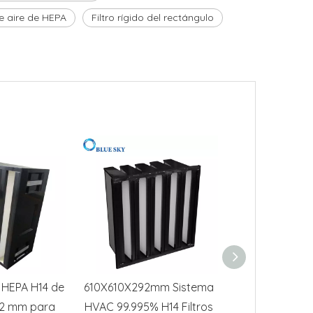
de aire de HEPA
Filtro rígido del rectángulo
e HEPA H14 de
610X610X292mm Sistema
585X277X292
2 mm para
HVAC 99.995% H14 Filtros
de aluminio V