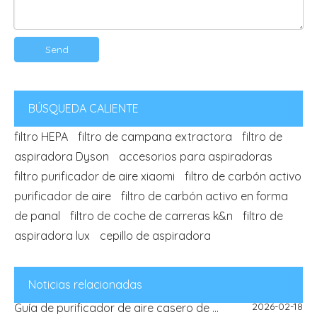
Send
BÚSQUEDA CALIENTE
filtro HEPA
filtro de campana extractora
filtro de
aspiradora Dyson
accesorios para aspiradoras
filtro purificador de aire xiaomi
filtro de carbón activo
purificador de aire
filtro de carbón activo en forma
de panal
filtro de coche de carreras k&n
filtro de
2026-07-03
Guía de control de olores del limpiador para pisos húmedo y seco: módulos de desodorización, filtros y olores del tanque de agua sucia
aspiradora lux
cepillo de aspiradora
2026-07-22
Filtro HEPA Vs Carbón Activado: Diferencia, Usos Y Guía De Selección
2026-07-08
Guía de mantenimiento y olores del filtro: olor, flujo de aire y consejos de reemplazo
2026-03-24
Noticias relacionadas
¿La alergia está aumentando esta temporada? He aquí por qué el filtro purificador de aire es el verdadero héroe
2026-02-18
Guía de purificador de aire casero de bricolaje: cómo los filtros de aire mejoran la calidad del aire interior | Filtro de cielo azul