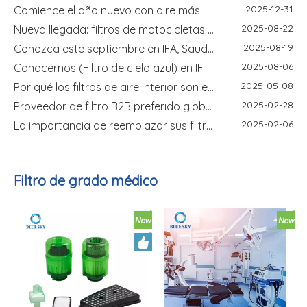
2025-12-31
Comience el año nuevo con aire más limpio y soluciones de filtrado confiables
2025-08-22
Nueva llegada: filtros de motocicletas de alto rendimiento para una experiencia de conducción mejorada
2025-08-19
Conozca este septiembre en IFA, Saudi Infrastructure Expo y Global Sources Electronics
2025-08-06
Conocernos (Filtro de cielo azul) en IFA Berlín 2025: su fabricante de filtro de confianza está exhibiendo
2025-05-08
Por qué los filtros de aire interior son esenciales en entornos al aire libre polvorientos y polinizados
2025-02-28
Proveedor de filtro B2B preferido global - Filtro Nanjing Blue Sky
2025-02-06
La importancia de reemplazar sus filtros de purificador de aire en primavera
2025-01-16
Tamaño y modelos compatibles del filtro de aceite 90915-YZZE2
2025-01-02
2025 Nanjing Blue Sky Filter les desea un feliz año nuevo
Filtro de grado médico
2024-11-04
Cómo elegir accesorios de aspiradora robótica de alta calidad
2024-08-29
¡Nanjing Blue Sky Filter se exhibirá en IFA 2024!
2024-04-11
Participación en la Feria del Este de China: Oportunidades y desafíos para Nanjing Blue Sky Filter Co., Ltd.
2024-04-29
Feria Internacional de Electrónica de Consumo IFA Berlín
2024-04-29
La 135ª Feria de Cantón
2026-07-10
Guía de instalación del filtro de repuesto: tamaño, forma, modelo y verificación de instalación
2026-07-03
Guía de control de olores del limpiador para pisos húmedo y seco: módulos de desodorización, filtros y olores del tanque de agua sucia