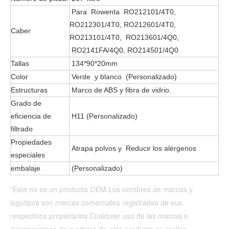
Para Rowenta RO212101/4T0,
RO212301/4T0, RO212601/4T0,
Caber
RO213101/4T0, RO213601/4Q0,
RO2141FA/4Q0, RO214501/4Q0
Tallas
134*90*20mm
Color
Verde y blanco (Personalizado)
Estructuras
Marco de ABS y fibra de vidrio.
Grado de
eficiencia de
H11 (Personalizado)
filtrado
Propiedades
Atrapa polvos y Reducir los alérgenos
especiales
embalaje
(Personalizado)
*Este no es un producto OEM.Los nombres de marcas y 
logotipos son marcas comerciales registradas de sus 
respectivos propietarios.Cualquier uso de las marcas o 