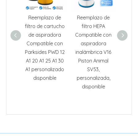
Reemplazo de
Reemplazo de
Reem
filtro de cartucho
filtro HEPA
filtro p
de aspiradora
Compatible con
26080
Compatible con
aspiradora
para 
Parksides PWD 12
inalámbrica V16
12
A1 20 A1 25 A1 30
Piston Animal
A1 personalizado
SV53,
disponible
personalizada,
disponible