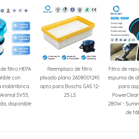
e filtro HEPA
Reemplazo de filtro
Filtro de rep
ible con
plisado plano 2608001245
espuma de alt
 inalámbrica
apto para Boschs GAS 12-
para asp
 Animal SV53,
25 LS
PowerClean
da, disponible
280W - Sumini
de fá