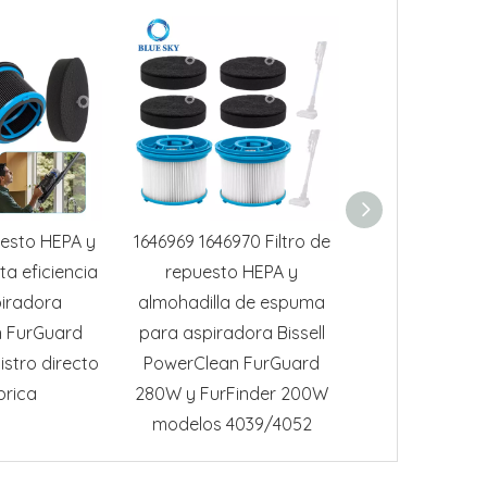
uesto HEPA y
1646969 1646970 Filtro de
Reemplazo del
a eficiencia
repuesto HEPA y
aspirador
iradora
almohadilla de espuma
aspiradora in
 FurGuard
para aspiradora Bissell
Iwoly 18000Pa,
stro directo
PowerClean FurGuard
de filtros 
brica
280W y FurFinder 200W
durade
modelos 4039/4052