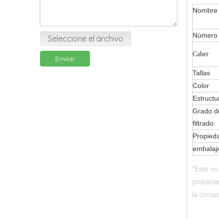
Nombr
Número 
Seleccione el archivo
Caber
Enviar
Tallas
Color
Estructu
Grado de
filtrado
Propied
embalaj
*Este no
propieta
la compat