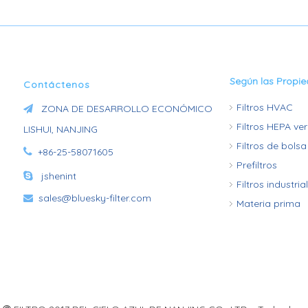
Según las Propi
Contáctenos
Filtros HVAC
ZONA DE DESARROLLO ECONÓMICO

Filtros HEPA ve
LISHUI, NANJING
Filtros de bolsa

+86-25-58071605
Prefiltros

jshenint
Filtros industria
sales@bluesky-filter.com

Materia prima