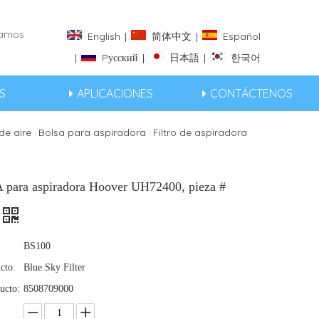
eramos
English
|
简体中文
|
Español
|
Pусский
|
日本語
|
한국어
S
APLICACIONES
CONTÁCTENOS
 de aire
Bolsa para aspiradora
Filtro de aspiradora
A para aspiradora Hoover UH72400, pieza #
BS100
cto:
Blue Sky Filter
ucto:
8508709000