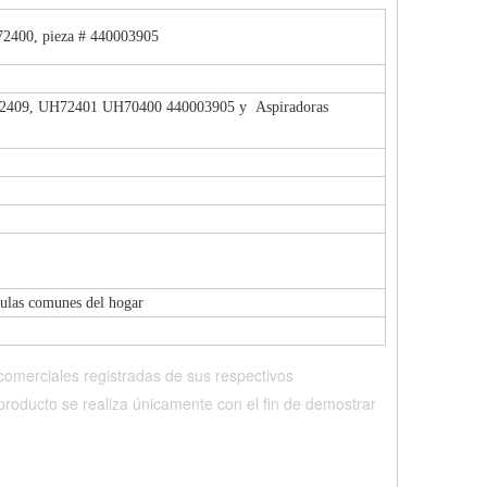
72400, pieza # 440003905
2409, UH72401 UH70400 440003905 y Aspiradoras
culas comunes del hogar
merciales registradas de sus respectivos 
roducto se realiza únicamente con el fin de demostrar 