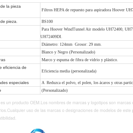
e de la pieza
Filtros HEPA de repuesto para aspiradora Hoover UH
de pieza.
BS100
Para Hoover WindTunnel Air modelo UH72400, UH7
UH72409DI.
Diámetro: 124mm Grosor: 29 mm.
Blanco y Negro (Personalizado)
ras
Marco y espuma de fibra de vidrio y plástico.
 eficiencia de
Eficiencia media (personalizada)
ades especiales
A Reduzca el polvo, el polen, los ácaros y otras partí
e
(Personalizado)
 es un producto OEM.Los nombres de marcas y logotipos son marcas co
rios.Cualquier uso de las marcas o designaciones de modelos de este p
ibilidad.